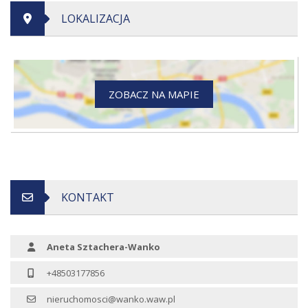
LOKALIZACJA
ZOBACZ NA MAPIE
KONTAKT
Aneta Sztachera-Wanko
+48503177856
nieruchomosci@wanko.waw.pl