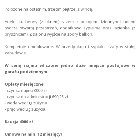
Głośność
ciche
Położone na ostatnim, trzecim piętrze, z windą.
Kuchnia
aneks
Aneks kuchenny (z oknem) razem z pokojem dziennym i holem
tworzą otwartą przestrzeń, dodatkowo sypialnia oraz łazienka (z
Łazienka
z wc
prysznicem). Z salonu wyjście na spory balkon.
Okna
PCV
Kompletnie umeblowane. W przedpokoju i sypialni szafy w stałej
zabudowie.
Parking
parking podziemny
W cenę najmu wliczone jedno duże miejsce postojowe w
Liczba miejsc parkingowych
1
garażu podziemnym.
Ogrzewanie
miejskie
Opłaty miesięczne:
- czynsz najmu 3000 zł.
Typ balkonu
duży, jest
- czynsz do administracji 690,25 zł
- woda według zużycia
- prąd według zużycia.
Kaucja 4000 zł
Umowa na min. 12 miesięcy!