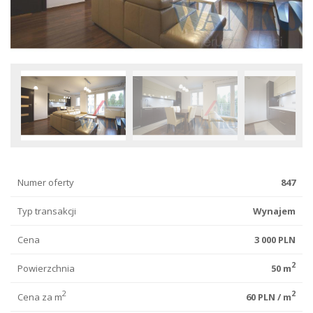
Numer oferty
847
Typ transakcji
Wynajem
Cena
3 000 PLN
2
Powierzchnia
50 m
2
2
Cena za m
60 PLN / m