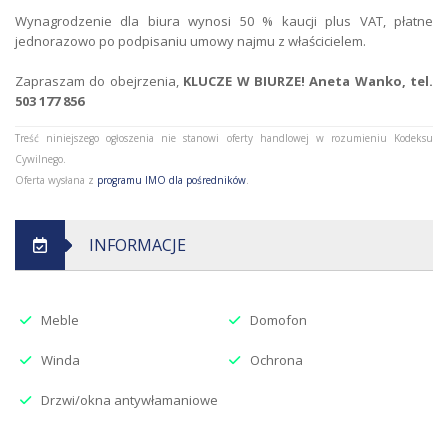
Wynagrodzenie dla biura wynosi 50 % kaucji plus VAT, płatne
jednorazowo po podpisaniu umowy najmu z właścicielem.
Zapraszam do obejrzenia,
KLUCZE W BIURZE! Aneta Wanko, tel.
503 177 856
Treść niniejszego ogłoszenia nie stanowi oferty handlowej w rozumieniu Kodeksu
Cywilnego.
Oferta wysłana z
programu IMO dla pośredników
.
INFORMACJE
Meble
Domofon
Winda
Ochrona
Drzwi/okna antywłamaniowe