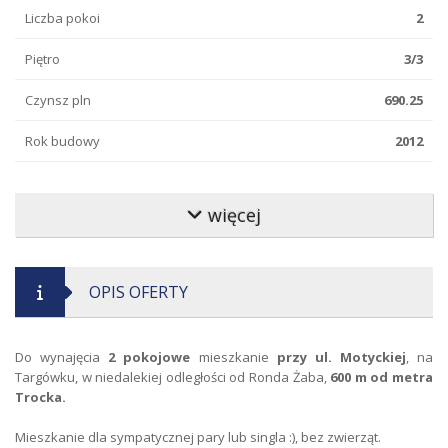
Liczba pokoi
2
Piętro
3/3
Czynsz pln
690.25
Rok budowy
2012
Stan lokalu
bardzo dobry
więcej
Standard wykończenia
bardzo dobry
Typ budynku
apartamentowiec
OPIS OFERTY
Klatka schodowa
czysta
Kaucja pln
4 000
Do wynajęcia
2 pokojowe
mieszkanie
przy ul. Motyckiej
, na
Targówku, w niedalekiej odległości od Ronda Żaba,
600 m od metra
Forma własności
własność
Trocka.
Liczba sypialni
1
Mieszkanie dla sympatycznej pary lub singla :), bez zwierząt.