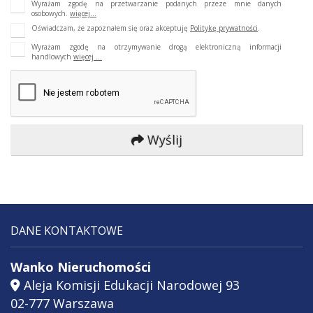
Wyrażam zgodę na przetwarzanie podanych przeze mnie danych
osobowych.
więcej...
Oświadczam, że zapoznałem się oraz akceptuję
Politykę prywatności
.
Wyrażam zgodę na otrzymywanie drogą elektroniczną informacji
handlowych
więcej ...
Wyślij
DANE KONTAKTOWE
Wanko Nieruchomości
Aleja Komisji Edukacji Narodowej 93
02-777 Warszawa