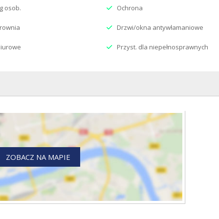
g osob.
Ochrona
rownia
Drzwi/okna antywłamaniowe
biurowe
Przyst. dla niepełnosprawnych
ZOBACZ NA MAPIE