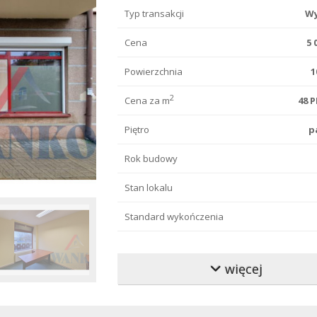
Typ transakcji
Wy
Cena
5 
Powierzchnia
1
2
Cena za m
48 P
Piętro
p
Rok budowy
Stan lokalu
Standard wykończenia
Typ budynku
więcej
Typ drogi
asf
Kaucja pln