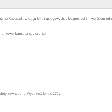
Dodatkowe koszty
Forma najmu
najem od właś
m2 na Kabatach, w ciągu lokali usługowych, z bezpośrednim wejściem od u
Forma własności
wł
hunkowe, kancelarię, biuro, itp.
Podłoga
te
Wysokość
Łącze internetowe
świa
Parking
prz
Gaz
Prąd
olety zewnętrzne. Wysokość lokalu 270 zm.
Ogrzewanie
m
Woda
m