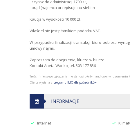
- czynsz do administracji 1700 zł.,
- prąd (najemca przepisuje na siebie).
Kaucja w wysokości 10 000 zł.
Właściel nie jest płatnikiem podatku VAT.
W przypadku finalizacji transakcji biuro pobiera wyn
umowy najmu.
Zapraszam do obejrzenia, klucze w biurze.
Kontakt Aneta Wanko, tel. 503 177 856.
Treść niniejszego ogłoszenia nie stanowi oferty handlowej w rozumieniu
Oferta wysłana z
programu IMO dla pośredników
.
INFORMACJE
Internet
Klimat