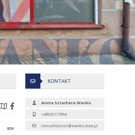
KONTAKT
Aneta Sztachera-Wanko
+48503177856
nieruchomosci@wanko.waw.pl
839