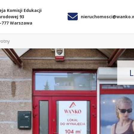
eja Komisji Edukacji
rodowej 93
nieruchomosci@wanko.
-777 Warszawa
wotny
L