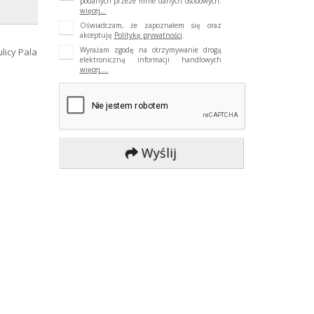
podanych przeze mnie danych osobowych.
więcej...
1700
Oświadczam, że zapoznałem się oraz
akceptuję
Politykę prywatności
.
ciciela
Wyrażam zgodę na otrzymywanie drogą
licy Pala
elektroniczną informacji handlowych
więcej ...
asność
rakota
270
Wyślij
tłowód
y ulicy
brak
jest
iejskie
iejska