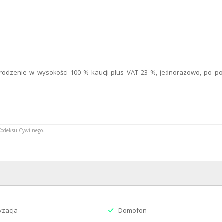
Liczba wejść
Typ ochrony
moni
Typ lokalu
handlowo-us
agrodzenie w wysokości 100 % kaucji plus VAT 23 %, jednorazowo, po p
 Kodeksu Cywilnego.
yzacja
Domofon