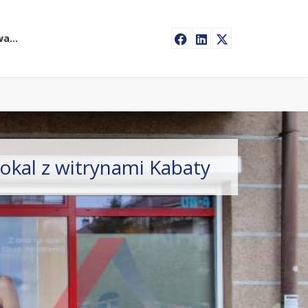
waw.pl
okal z witrynami Kabaty