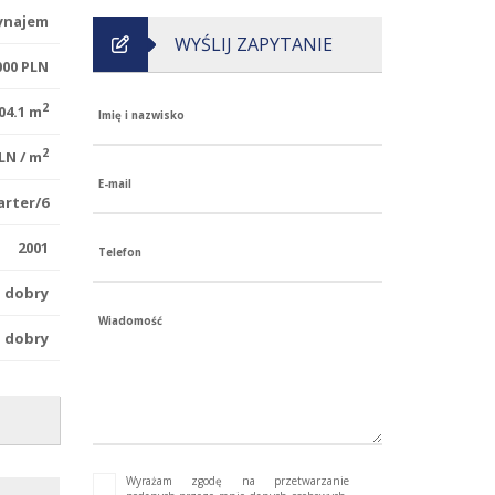
najem
WYŚLIJ ZAPYTANIE
000 PLN
2
04.1 m
Imię i nazwisko
2
LN / m
E-mail
arter/6
2001
Telefon
dobry
Wiadomość
dobry
blok
altowa
10 000
Wyrażam zgodę na przetwarzanie