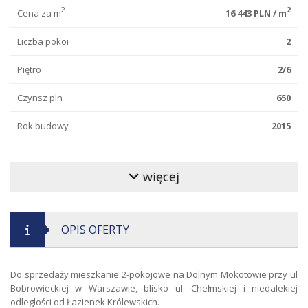
2
2
Cena za m
16 443 PLN / m
Liczba pokoi
2
Piętro
2/6
Czynsz pln
650
Rok budowy
2015
Standard wykończenia
bardzo dobry
więcej
Stan lokalu
bardzo dobry
Typ budynku
apartamentowiec
OPIS OFERTY
Rynek
wtórny
Klatka schodowa
czysta
Do sprzedaży mieszkanie 2-pokojowe na Dolnym Mokotowie przy ul
Bobrowieckiej w Warszawie, blisko ul. Chełmskiej i niedalekiej
Materiał budowlany
cegła
odleglości od Łazienek Królewskich.