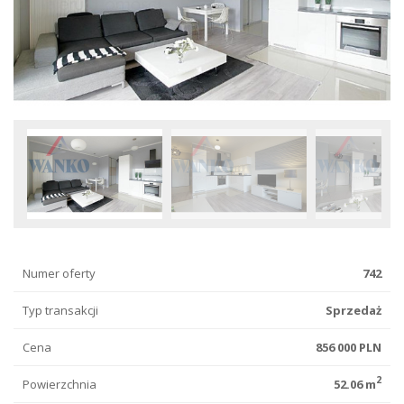
Numer oferty
742
Typ transakcji
Sprzedaż
Cena
856 000 PLN
2
Powierzchnia
52.06 m