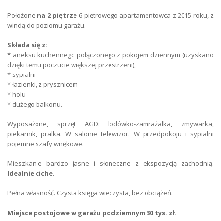
Forma własności
własność
Położone
na 2 piętrze
6-piętrowego apartamentowca z 2015 roku, z
windą do poziomu garażu.
Liczba sypialni
1
Składa się z:
Głośność
ciche
* aneksu kuchennego połączonego z pokojem dziennym (uzyskano
dzięki temu poczucie większej przestrzeni),
Kuchnia
aneks
* sypialni
* łazienki, z prysznicem
Łazienka
z wc
* holu
* dużego balkonu.
Ściany
gładź gipsowa
Wyposażone, sprzęt AGD: lodówko-zamrażalka, zmywarka,
Parking
parking podziemny
piekarnik, pralka. W salonie telewizor. W przedpokoju i sypialni
pojemne szafy wnękowe.
Liczba miejsc parkingowych
1
Mieszkanie bardzo jasne i słoneczne z ekspozycją zachodnią.
Ogrzewanie
miejskie
Idealnie ciche.
Pełna własność. Czysta księga wieczysta, bez obciążeń.
Typ balkonu
duży, jest
Miejsce postojowe w garażu podziemnym 30 tys. zł.