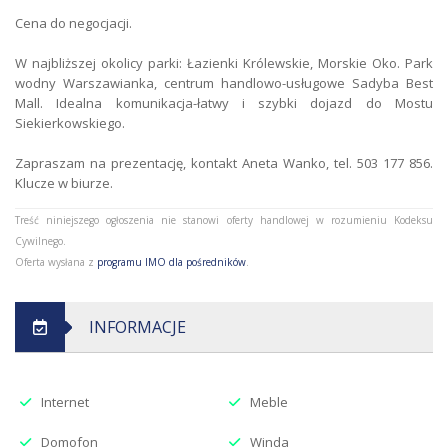
Cena do negocjacji.
W najbliższej okolicy parki: Łazienki Królewskie, Morskie Oko. Park
wodny Warszawianka, centrum handlowo-usługowe Sadyba Best
Mall. Idealna komunikacja-łatwy i szybki dojazd do Mostu
Siekierkowskiego.
Zapraszam na prezentację, kontakt Aneta Wanko, tel. 503 177 856.
Klucze w biurze.
Treść niniejszego ogłoszenia nie stanowi oferty handlowej w rozumieniu Kodeksu
Cywilnego.
Oferta wysłana z
programu IMO dla pośredników
.
INFORMACJE
Internet
Meble
Domofon
Winda